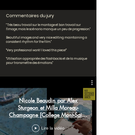
Commentaires du jury
" Très beau travail sur le montage et bon travail sur
l'image, mais le scénario manque un peu de progression."
Beautiful images and very nice editing maintaining a
consistent rhythm for the film."
"Very professional work! I loved this piece!"
"Utilisation appropriée des flashbacks et de la musique
pour transmettre des émotions."
Nicole Beaudin par Alex
Sturgeon et Milla Moreau-
Champagne [College Mont-Saint-
Louis]
Lire la vidéo