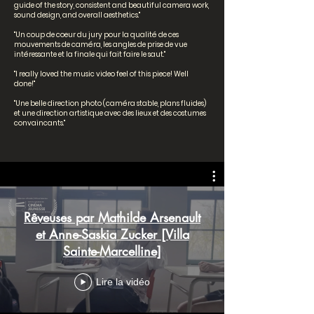
guide of the story, consistent and beautiful camera work,
sound design, and overall aesthetics."
"Un coup de coeur du jury pour la qualité de ces
mouvements de caméra, les angles de prise de vue
intéressante et la finale qui fait faire le saut."
"I really loved the music video feel of this piece! Well
done!"
"Une belle direction photo (caméra stable, plans fluides)
et une direction artistique avec des lieux et des costumes
convaincants."
Rêveuses par Mathilde Arsenault
et Anne-Saskia Zucker [Villa
Sainte-Marcelline]
Lire la vidéo