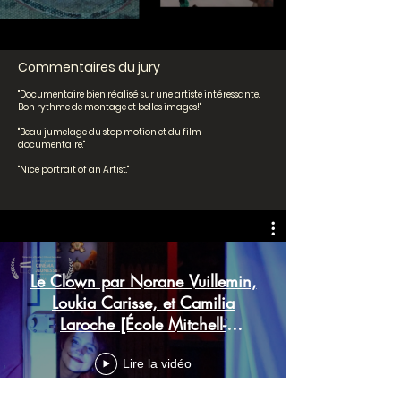
Commentaires du jury
"Documentaire bien réalisé sur une artiste intéressante.
Bon rythme de montage et belles images!"
"Beau jumelage du stop motion et du film
documentaire."
"Nice portrait of an Artist."
Le Clown par Norane Vuillemin,
Loukia Carisse, et Camilia
Laroche [École Mitchell-
Montcalm]
Lire la vidéo