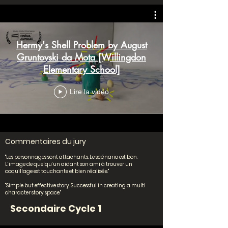
Hermy's Shell Problem by August
Gruntovski da Mota [Willingdon
Elementary School]
Lire la vidéo
Commentaires du jury
"Les personnages sont attachants. Le scénario est bon.
L’image de quelqu’un aidant son ami à trouver un
coquillage est touchante et bien réalisée."
"Simple but effective story. Successful in creating a multi
character story space."
Secondaire Cycle 1